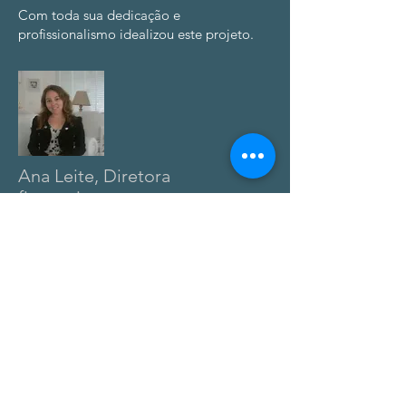
Com toda sua dedicação e
profissionalismo idealizou este projeto.
Ana Leite, Diretora
financeira
ana@edioleo.com.br
|
Esposa do Edgar atua em sua área de
formação, gerindo todo o projeto e
dando ênfase no departamento
financeiro.
Dedica com paixão neste segmento que é
amiga da natureza e cria novas
oportunidades de rentabilidade financeira
para pessoas que buscam uma renda